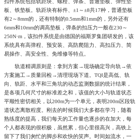
扣件系统包括轨距块、螺栓、弹条、普通垫板、弹性垫
板、铁垫板。轨距块有标件、±1～±8共17种，普通垫板
有2～8mm的，还有特制的0.5mm和1mm的，另外还有
6mm和10mm的调高垫板，弹条的扣压力一般在230～
250N·m，该扣件系统是由德国的福斯罗集团研发的，该
系统具有高弹程、预安装、高防爬阻力、高扣压力、简
易操作、高安全性、免维修等特点。
轨道精调原则是：拿到方案→现场确定导向轨→依
方案施工→质量回检→清理现场下道。TQI是高低、轨
向、轨距、水平和三角坑的动态监测数据的统计结果，
是各项几何尺寸的标准差之和，该值的大小与轨道状态
平顺性密切相关，以200m为一个单元，表明200m区段轨
道状态离散程度。刚去的时候我们大多都在学习，随着
熟练度的提高，我们每天的工作量也逐步的在加大，每
个人都表现的很积极，虽然累，但心里很高兴，高铁上
留下了我们匆忙的脚步和欢快的笑声。时间如流水，一