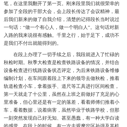
笔，在这里我翻开了第一页。刚来段里我们就很荣幸的
参加了全段的干部大会，会上段长传达了会议精神，最
后我们新来的做了自我介绍，清楚的记得段长当时说过
一句话：“做一个有心人，做一个明白人”。这句话对新
入路的我来说很有感触。千里之行，始于足下，成功不
是我们不付出就能得到的。
在段上办理了一切手续之后，我段就进入了忙碌的
秋检时期。秋季大检查是检查铁路设备的情况，并结合
设备检查进行线路设备状态评定，为后来铁路设备维修
编制计划，在车间跟着段上下来的领导去做秋检，推着
轨道检查小车，拿着扳手、道尺等工具进行区间检查，
第一天就走了十公里，虽然在上班之前做好了充足的心
里准备，但心里还是有一定的落差，看着师傅们推着小
车，看着数据，说着病害，虽然毕业于铁路学校，但那
一刻突然发现自己好无知、甚至愚蠢，有一种大学白读
的感觉。在段上的时候，有一次去观摩岔区补强及其机