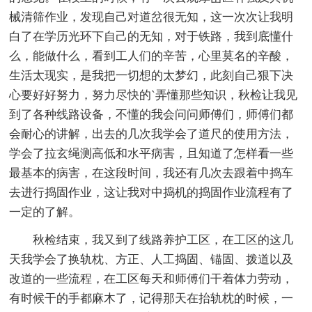
械清筛作业，发现自己对道岔很无知，这一次次让我明
白了在学历光环下自己的无知，对于铁路，我到底懂什
么，能做什么，看到工人们的辛苦，心里莫名的辛酸，
生活太现实，是我把一切想的太梦幻，此刻自己狠下决
心要好好努力，努力尽快的`弄懂那些知识，秋检让我见
到了各种线路设备，不懂的我会问问师傅们，师傅们都
会耐心的讲解，出去的几次我学会了道尺的使用方法，
学会了拉玄绳测高低和水平病害，且知道了怎样看一些
最基本的病害，在这段时间，我还有几次去跟着中捣车
去进行捣固作业，这让我对中捣机的捣固作业流程有了
一定的了解。
秋检结束，我又到了线路养护工区，在工区的这几
天我学会了换轨枕、方正、人工捣固、锚固、拨道以及
改道的一些流程，在工区每天和师傅们干着体力劳动，
有时候干的手都麻木了，记得那天在抬轨枕的时候，一