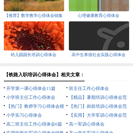
【推荐】数学教学心得体会锦集
心理健康教育心得体会
十篇
幼儿园园长培训心得体会
高中生寒假社会实践心得体会
【铁路入职培训心得体会】相关文章：
开学第一课心得体会15篇
班主任工作心得体会
小学班主任工作心得体会
【精品】暑期培训心得体会范
【热门】教师学习心得体会模
文汇总6篇
【热门】岗前培训心得体会范
板汇编5篇
小学实习心得体会
文合集5篇
【实用】大学军训心得体会范
高二班主任工作心得体会6篇
文合集六篇
高一军训心得体会
实用的新生军训心得体会锦集
高一学生军训心得体会