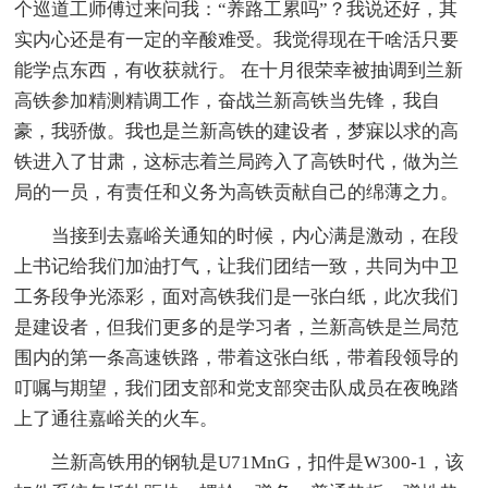
个巡道工师傅过来问我：“养路工累吗”？我说还好，其
实内心还是有一定的辛酸难受。我觉得现在干啥活只要
能学点东西，有收获就行。 在十月很荣幸被抽调到兰新
高铁参加精测精调工作，奋战兰新高铁当先锋，我自
豪，我骄傲。我也是兰新高铁的建设者，梦寐以求的高
铁进入了甘肃，这标志着兰局跨入了高铁时代，做为兰
局的一员，有责任和义务为高铁贡献自己的绵薄之力。
当接到去嘉峪关通知的时候，内心满是激动，在段
上书记给我们加油打气，让我们团结一致，共同为中卫
工务段争光添彩，面对高铁我们是一张白纸，此次我们
是建设者，但我们更多的是学习者，兰新高铁是兰局范
围内的第一条高速铁路，带着这张白纸，带着段领导的
叮嘱与期望，我们团支部和党支部突击队成员在夜晚踏
上了通往嘉峪关的火车。
兰新高铁用的钢轨是U71MnG，扣件是W300-1，该