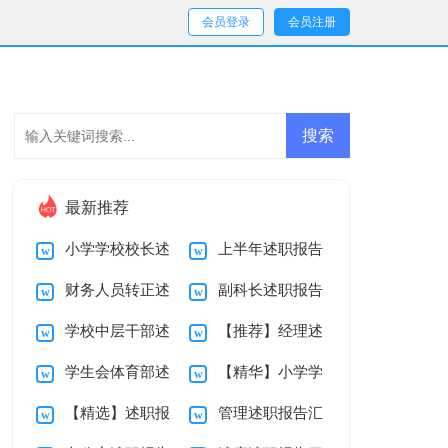
会员登录
会员注册
最新推荐
小学学校校长述
上半年述职报告
财务人员转正述
副科长述职报告
职报告汇总七篇
五篇
学校中层干部述
【推荐】经理述
职报告
四篇
学生会体育部述
【精华】小学学
职报告四篇
职报告三篇
【精选】述职报
管理述职报告汇
职报告七篇
校校长述职报告3篇