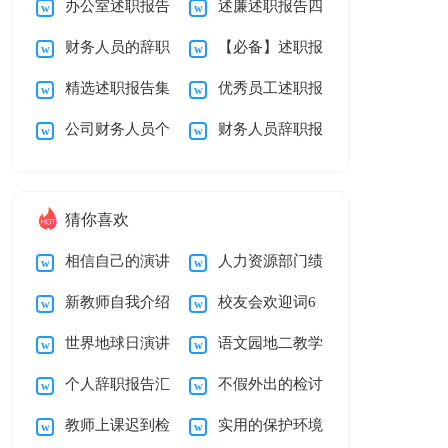
办公室述职报告
述廉述职报告四
告范文汇编10篇
总八篇
财务人员的辞职
【必备】述职报
合集9篇
篇
精选述职报告集
优秀员工述职报
信
告范文集锦10篇
公司财务人员个
财务人员辞职报
锦六篇
告合集六篇
人年度总结
告15篇
猜你喜欢
相信自己的演讲
人力资源部门绩
新教师自我介绍
校友会欢迎词6
稿
效考核工作总结
世界地球日演讲
语文园地二教学
15篇
篇
个人辞职报告汇
不假外出的检讨
稿五篇
反思
教师上课迟到检
实用的保护环境
编15篇
书