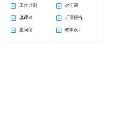
工作计划
欢迎词
讨书锦集八篇
建议书作文汇总9篇
说课稿
听课报告
慰问信
教学设计