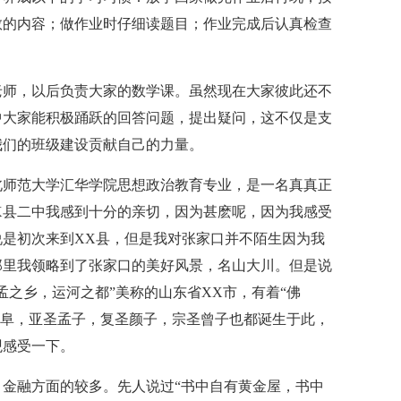
教的内容；做作业时仔细读题目；作业完成后认真检查
老师，以后负责大家的数学课。虽然现在大家彼此还不
中大家能积极踊跃的回答问题，提出疑问，这不仅是支
我们的班级建设贡献自己的力量。
北师范大学汇华学院思想政治教育专业，是一名真真正
X县二中我感到十分的亲切，因为甚麽呢，因为我感受
是初次来到XX县，但是我对张家口并不陌生因为我
那里我领略到了张家口的美好风景，名山大川。但是说
孟之乡，运河之都”美称的山东省XX市，有着“佛
的曲阜，亚圣孟子，复圣颜子，宗圣曾子也都诞生于此，
观感受一下。
金融方面的较多。先人说过“书中自有黄金屋，书中