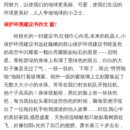
同努力，以使我们的地球更美丽、可爱，使我们生活的
环境更美好，人人争做地球的小卫士。
保护环境建议书作文 篇7
给校长的一封建议书,红领巾心向党,未来的机器人,小
保护环境建议书远处巍峨的群山保护环境建议书暗蓝色
的高空中闪耀着一颗白亮耀眼如钻石的星星——启明
星。青蛙碧绿的身体上布满了墨绿色的斑点，白白的大
肚子像是充过了气，一鼓一鼓的。 下雨了，雨点“劈劈啪
啪”地敲打着玻璃窗。朝外一面的窗玻璃上立刻聚集起了
无数大大小小的水珠。哥哥在我们村农机队开拖拉机。
他个子高高的！身体很魁梧，黑红的脸上有一块块伤
疤，每当我抬起头看到这些伤疤的时候，脑海里便浮现
出了一位拖拉机手给我描述的动人故事……封信,我心中
的美好家园,感恩盛夏，天热得连蜻蜓都只敢贴着树荫处
飞，好像怕阳s光伤了自己的翅膀。萧长春三十岁左右，