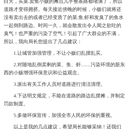
白天，买菜.卖鱼小贩的摊点几乎整条路都堵满了，所以
道路才变得拥挤。每天接近傍晚的时候，小贩们就将还
没有卖出去的或者已经变质了的菜.鱼.虾和发臭了的鱼水
一起倒到路边。时间一久，就会散发出令人闻之欲吐的
臭气！也严重的污染了空气！引起了广大群众的不满，
所以，我向局长您提出了几点建议：
1.让城管加强管理，不让小贩们乱摆乱买。
2.对随地乱倒卖剩的菜、鱼、虾……污染环境的脏东
西的小贩增强环保意识和公益观念。
3.派出有关工作人员对道路进行清洁清理。
4.下达明文规定，不能在道路的路边乱摆摊，并制定
罚款制度。
5.多做环保宣传，加强全市人民的环保的重视。
以上是我的几点建议，希望局长能够采纳！还我们