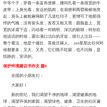
中等个子，穿着一条蓝布便裤，腰间扎着一条很宽的牛
皮带；上身光着，发达的肌肉，在肩膀和两臂棱棱地突
起；肩头上被粗麻绳勒了几道红印子，更增可了他那强
悍的气魄；没有留头发，发茬又粗又黑；圆脸盘上，宽
宽的浓眉下边，闪动着一对精明、深沉的眼睛；特别在
他说话的时候，露出满口洁白的牙齿，很引人注目——
整个看法，他是个健壮、英俊庄稼人。 .net星星比任何时
候都要多，又大、又亮，它们既不眨眼，也不闪烁，是
恬静的，安详的。
保护环境建议书作文 篇8
全国的小朋友们：
大家好！
新的世纪，我们渴望干净的地球，渴望健康的地
球，渴望环保的家园，渴望绿色、健康、卫生的社区遍