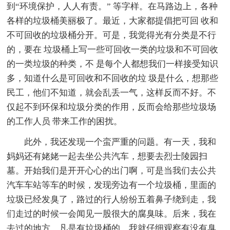
到“环境保护，人人有责。” 等字样。在马路边上，各种
各样的垃圾桶美丽极了。最近，大家都提倡把可回 收和
不可回收的垃圾桶分开。可是，我觉得光有分类是不行
的，要在 垃圾桶上写一些可回收一类的垃圾和不可回收
的一类垃圾的种类，不 是每个人都想我们一样接受知识
多，知道什么是可回收和不回收的垃 圾是什么，想那些
民工，他们不知道，就会乱丢一气，这样反而不好。不
仅起不到环保和垃圾分类的作用，反而会给那些垃圾场
的工作人员 带来工作的困扰。
此外，我还发现一个蛮严重的问题。有一天，我和
妈妈还有姥姥一起去坐公共汽车，想要去烈士陵园扫
墓。开始我们是开开心心的出门啊，可是当我们去公共
汽车车站等车的时候，发现旁边有一个垃圾桶，里面的
垃圾已经发臭了，路过的行人纷纷五着鼻子绕到走，我
们走过的时候一会闻见一股很大的腐臭味。后来，我在
去过的地方，凡是有垃圾桶的，我就仔细观察有没有臭