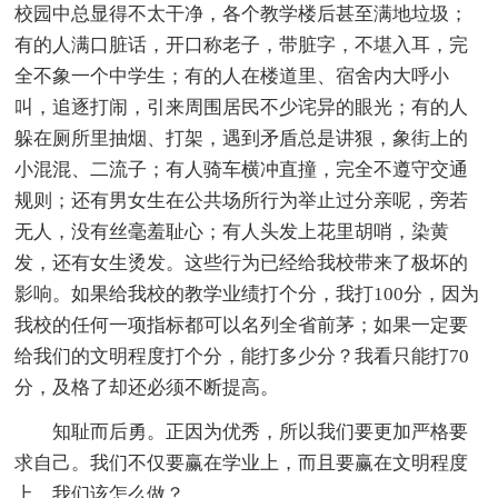
校园中总显得不太干净，各个教学楼后甚至满地垃圾；
有的人满口脏话，开口称老子，带脏字，不堪入耳，完
全不象一个中学生；有的人在楼道里、宿舍内大呼小
叫，追逐打闹，引来周围居民不少诧异的眼光；有的人
躲在厕所里抽烟、打架，遇到矛盾总是讲狠，象街上的
小混混、二流子；有人骑车横冲直撞，完全不遵守交通
规则；还有男女生在公共场所行为举止过分亲呢，旁若
无人，没有丝毫羞耻心；有人头发上花里胡哨，染黄
发，还有女生烫发。这些行为已经给我校带来了极坏的
影响。如果给我校的教学业绩打个分，我打100分，因为
我校的任何一项指标都可以名列全省前茅；如果一定要
给我们的文明程度打个分，能打多少分？我看只能打70
分，及格了却还必须不断提高。
知耻而后勇。正因为优秀，所以我们要更加严格要
求自己。我们不仅要赢在学业上，而且要赢在文明程度
上。我们该怎么做？