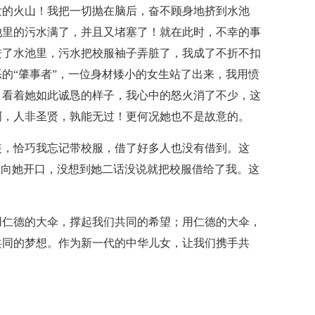
发的火山！我把一切抛在脑后，奋不顾身地挤到水池
池里的污水满了，并且又堵塞了！就在此时，不幸的事
进了水池里，污水把校服袖子弄脏了，我成了不折不扣
的“肇事者”，一位身材矮小的女生站了出来，我用愤
。看着她如此诚恳的样子，我心中的怒火消了不少，这
啊，人非圣贤，孰能无过！更何况她也不是故意的。
装，恰巧我忘记带校服，借了好多人也没有借到。这
便向她开口，没想到她二话没说就把校服借给了我。这
用仁德的大伞，撑起我们共同的希望；用仁德的大伞，
共同的梦想。作为新一代的中华儿女，让我们携手共