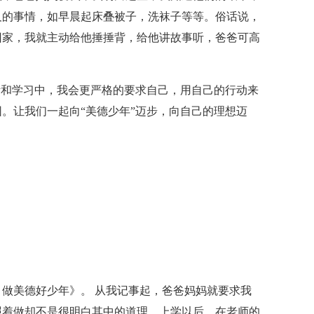
及的事情，如早晨起床叠被子，洗袜子等等。俗话说，
回家，我就主动给他捶捶背，给他讲故事听，爸爸可高
活和学习中，我会更严格的要求自己，用自己的行动来
。让我们一起向“美德少年”迈步，向自己的理想迈
做美德好少年》。 从我记事起，爸爸妈妈就要求我
照着做却不是很明白其中的道理。上学以后，在老师的