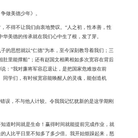
，争做美德少年》。
，不得不让我们由衷地赞叹。“人之初，性本善，性
中华美德的传承就在我们心中生了根，发了芽。
子的思想就以“仁德”为本，至今深刻教导着我们；三
相肚里能撑船”；还有赵国文相蔺相如多次宽容在背后
说：“我对廉将军容忍退让，是把国家危难放在前
。同学们，有时候宽容能唤醒人的灵魂，能创造机
的错误，不与他人计较。令我我记忆犹新的是这学期刚
要知道时间就是生命！赢得时间就能提前完成作业，就
边的人比平日里不知多了多少倍。我开始烦躁起来，怒