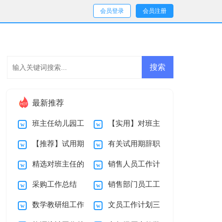
会员登录
会员注册
最新推荐
班主任幼儿园工
【实用】对班主
【推荐】试用期
有关试用期辞职
作计划集合九篇
任的工作计划集合8
精选对班主任的
销售人员工作计
辞职报告四篇
报告汇编九篇
篇
采购工作总结
销售部门员工工
工作计划模板集合5
划
数学教研组工作
文员工作计划三
作计划
篇