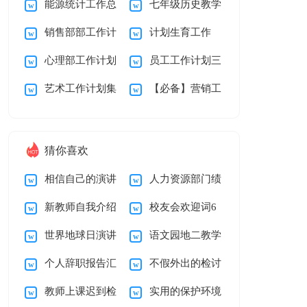
能源统计工作总
七年级历史教学
总结15篇
篇
销售部部工作计
计划生育工作
结
工作计划15篇
心理部工作计划
员工工作计划三
划
艺术工作计划集
【必备】营销工
篇
合5篇
作计划3篇
猜你喜欢
相信自己的演讲
人力资源部门绩
新教师自我介绍
校友会欢迎词6
稿
效考核工作总结
世界地球日演讲
语文园地二教学
15篇
篇
个人辞职报告汇
不假外出的检讨
稿五篇
反思
教师上课迟到检
实用的保护环境
编15篇
书