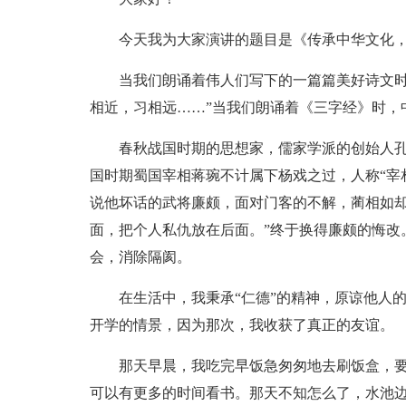
今天我为大家演讲的题目是《传承中华文化
当我们朗诵着伟人们写下的一篇篇美好诗文时
相近，习相远……”当我们朗诵着《三字经》时，
春秋战国时期的思想家，儒家学派的创始人孔
国时期蜀国宰相蒋琬不计属下杨戏之过，人称“宰
说他坏话的武将廉颇，面对门客的不解，蔺相如却
面，把个人私仇放在后面。”终于换得廉颇的悔改
会，消除隔阂。
在生活中，我秉承“仁德”的精神，原谅他人
开学的情景，因为那次，我收获了真正的友谊。
那天早晨，我吃完早饭急匆匆地去刷饭盒，
可以有更多的时间看书。那天不知怎么了，水池