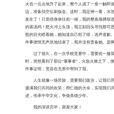
火也一点点地升了起来，整个人成了一座一触即
边，准备找空位刷饭盒。这时，我定神一看，水
发生了！只觉得身体往前一倾，我的整条胳膊按
的落汤鸡！怒火冲上头顶，我立刻回头寻找那可恶
怒的目光瞪着她，她知道自己犯了错，连声道歉
件事便悄无声息地结束了，我并没有责备她。是
过了很久，在一次学校竞赛中，需要统一服
时，突然看到了那位“肇事者”，火急火燎之下，
件事证明：宽容在无形中帮到了我。
人生就像一场苦旅，需要我们跋涉，让我们
盛满我们共同的欢笑；用仁德的大伞，实现我们
进，传承中华文化，争做美德少年。
我的演讲完毕，谢谢大家！