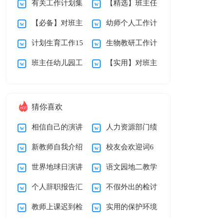
有关工作计划集
【精选】班主任
研组工作总结
工作计划模板集合五
【必备】对班主
幼师个人工作计
锦六篇
学期的工作计划集合
篇
计划生育工作15
生物教研工作计
任的工作计划集合五
划15篇
九篇
班主任幼儿园工
【实用】对班主
篇
划
篇
作计划集合九篇
任的工作计划集合8
篇
猜你喜欢
相信自己的演讲
人力资源部门绩
新教师自我介绍
校友会欢迎词6
稿
效考核工作总结
世界地球日演讲
语文园地二教学
15篇
篇
个人辞职报告汇
不假外出的检讨
稿五篇
反思
教师上课迟到检
实用的保护环境
编15篇
书