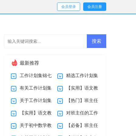
会员登录
会员注册
最新推荐
工作计划集锦七
精选工作计划集
有关工作计划集
【实用】语文教
篇
锦七篇
关于工作计划集
【热门】班主任
合七篇
师教学总结四篇
【实用】语文教
对班主任的工作
锦七篇
工作计划范文集合
关于初中数学教
【必备】班主任
师教学总结三篇
计划集合十篇
10篇