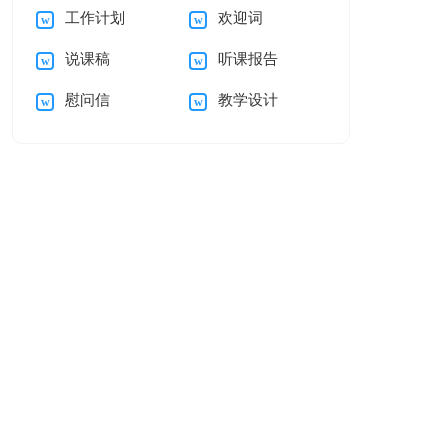
工作计划
欢迎词
讨书锦集八篇
建议书作文汇总9篇
说课稿
听课报告
慰问信
教学设计